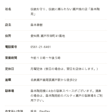
社名
伝統を守り、伝統に縛られない瀬戸焼の店「森本陶
苑」
店主
森本善樹
住所
愛知県 瀬戸市栄町41番地
電話番号
0561-21-6461
営業時間
午前１０時～午後５時
定休日
月曜定休（祭日の場合は、翌日を店休にします。）
道順
名鉄瀬戸線尾張瀬戸駅から徒歩2分
駐車場
森本陶苑横に4台の駐車スペースがございます。満車
の場合は、森本陶苑前のパルティ瀬戸の駐車場をご利
用下さい。
お支払い方法
現金、PayPay