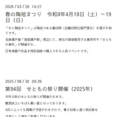
2026
03
28 14:27
/
/
春の陶祖まつり 令和8年4月18日（土）～19
日（日）
「せと陶祖まつり」は陶祖である藤四郎（加藤四郎左衛門景正）を偲ぶお祭
りです。
名鉄瀬戸線「尾張瀬戸駅」周辺にて、窯元が直接販売する廉売市や「せとも
の楽市」が開催され、
日常食器や作品を特別価格で購入できる人気イベントです。
2025
08
30 09:39
/
/
第94回 せともの祭り開催（2025年）
今年も秋のせともの祭りが開催されます。
観測史上いちばん暑い夏となっております。
9月に入っても残暑が予想されますので、暑さ対策と通り雨対策を
万全にして頂きご来場くださいませ。